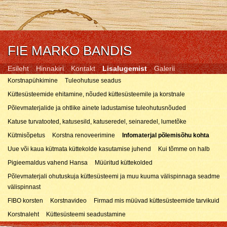
FIE MARKO BANDIS
Esileht
Hinnakiri
Kontakt
Lisalugemist
Galerii
Korstnapühkimine
Tuleohutuse seadus
Küttesüsteemide ehitamine, nõuded küttesüsteemile ja korstnale
Põlevmaterjalide ja ohtlike ainete ladustamise tuleohutusnõuded
Katuse turvatooted, katusesild, katuseredel, seinaredel, lumetõke
Kütmisõpetus
Korstna renoveerimine
Infomaterjal põlemisõhu kohta
Uue või kaua kütmata küttekolde kasutamise juhend
Kui tõmme on halb
Pigieemaldus vahend Hansa
Müüritud küttekolded
Põlevmaterjali ohutuskuja küttesüsteemi ja muu kuuma välispinnaga seadme
välispinnast
FIBO korsten
Korstnavideo
Firmad mis müüvad küttesüsteemide tarvikuid
Korstnaleht
Küttesüsteemi seadustamine