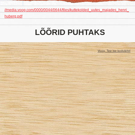
//media.voog.com/0000/0044/0644/files/kuttekolded_uutes_majades_henri_
huberg.pdf
LÕÕRID PUHTAKS
Voog. Tee ise koduleht!